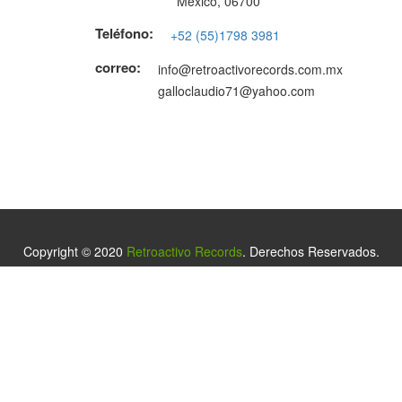
México, 06700
Teléfono:
+52 (55)1798 3981
correo:
info@retroactivorecords.com.mx
galloclaudio71@yahoo.com
Copyright © 2020
Retroactivo Records
. Derechos Reservados.