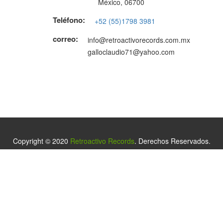
México, 06700
Teléfono:
+52 (55)1798 3981
correo:
info@retroactivorecords.com.mx
galloclaudio71@yahoo.com
Copyright © 2020
Retroactivo Records
. Derechos Reservados.