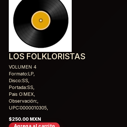
LOS FOLKLORISTAS
VOLUMEN 4
Card List Article
Formato:LP,
Disco:SS,
Portada:SS,
Pais O:MEX,
Observación:,
UPC:0000010305,
$250.00 MXN
Agrega al carrito