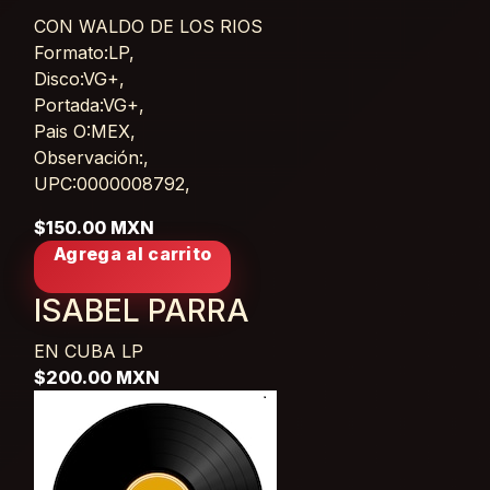
CON WALDO DE LOS RIOS
Card List Article
Formato:LP,
Disco:VG+,
Portada:VG+,
Pais O:MEX,
Observación:,
UPC:0000008792,
$150.00 MXN
Agrega al carrito
ISABEL PARRA
EN CUBA
LP
$200.00 MXN