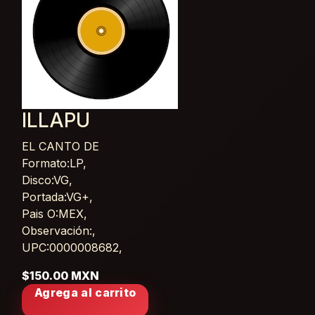
ILLAPU
EL CANTO DE
Card List Article
Formato:LP,
Disco:VG,
Portada:VG+,
Pais O:MEX,
Observación:,
UPC:0000008682,
$150.00 MXN
Agrega al carrito