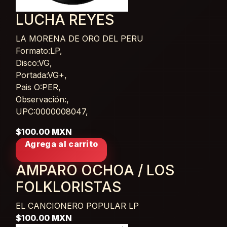
LUCHA REYES
LA MORENA DE ORO DEL PERU
Card List Article
Formato:LP,
Disco:VG,
Portada:VG+,
Pais O:PER,
Observación:,
UPC:0000008047,
$100.00 MXN
Agrega al carrito
AMPARO OCHOA / LOS
FOLKLORISTAS
EL CANCIONERO POPULAR
LP
$100.00 MXN