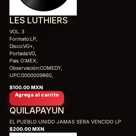
LES LUTHIERS
VOL. 3
Card List Article
Formato:LP,
Disco:VG+,
Portada:VG,
Pais O:MEX,
Observación:COMEDY,
UPC:0000009860,
$100.00 MXN
Agrega al carrito
QUILAPAYUN
EL PUEBLO UNIDO JAMAS SERA VENCIDO
LP
$200.00 MXN