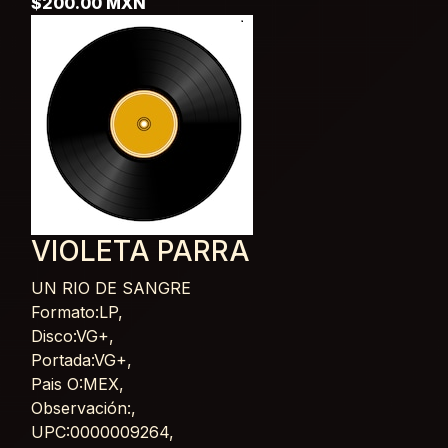
$200.00 MXN
VIOLETA PARRA
UN RIO DE SANGRE
Card List Article
Formato:LP,
Disco:VG+,
Portada:VG+,
Pais O:MEX,
Observación:,
UPC:0000009264,