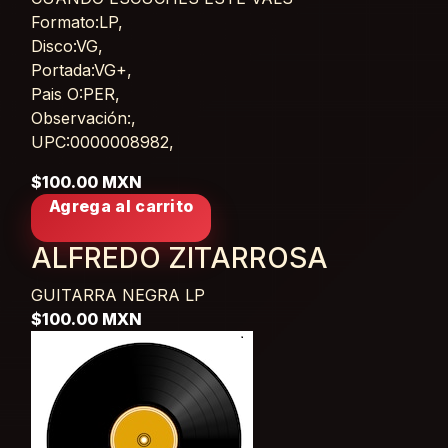
Card List Article
Formato:LP,
Disco:VG,
Portada:VG+,
Pais O:PER,
Observación:,
UPC:0000008982,
$100.00 MXN
Agrega al carrito
ALFREDO ZITARROSA
GUITARRA NEGRA
LP
$100.00 MXN