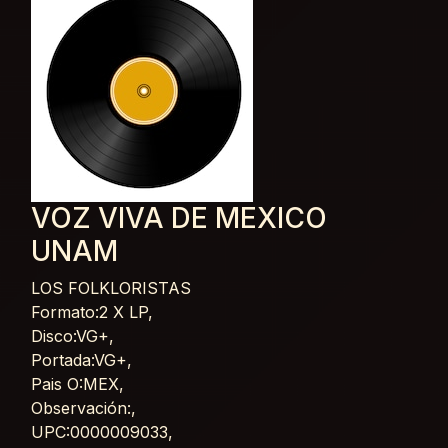
VOZ VIVA DE MEXICO
UNAM
LOS FOLKLORISTAS
Card List Article
Formato:2 X LP,
Disco:VG+,
Portada:VG+,
Pais O:MEX,
Observación:,
UPC:0000009033,