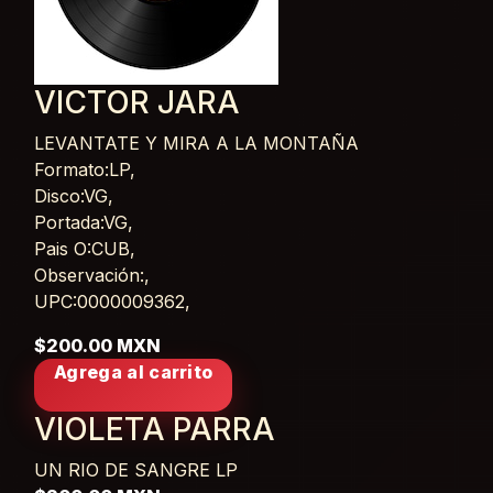
VICTOR JARA
LEVANTATE Y MIRA A LA MONTAÑA
Card List Article
Formato:LP,
Disco:VG,
Portada:VG,
Pais O:CUB,
Observación:,
UPC:0000009362,
$200.00 MXN
Agrega al carrito
VIOLETA PARRA
UN RIO DE SANGRE
LP