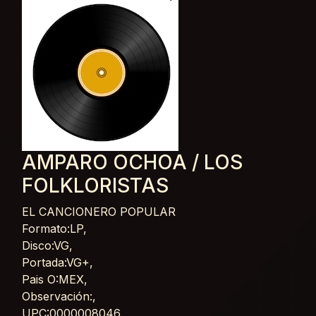
AMPARO OCHOA / LOS
FOLKLORISTAS
EL CANCIONERO POPULAR
Card List Article
Formato:LP,
Disco:VG,
Portada:VG+,
Pais O:MEX,
Observación:,
UPC:0000008046,