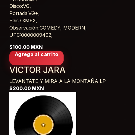
Card List Article
Disco:VG,
Portada:VG+,
Pais O:MEX,
Observación:COMEDY, MODERN,
UPC:0000009402,
$100.00 MXN
Agrega al carrito
VICTOR JARA
LEVANTATE Y MIRA A LA MONTAÑA
LP
$200.00 MXN