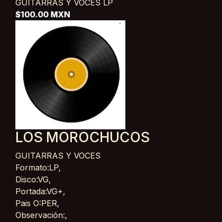
GUITARRAS Y VOCES
LP
$100.00 MXN
LOS MOROCHUCOS
GUITARRAS Y VOCES
Card List Article
Formato:LP,
Disco:VG,
Portada:VG+,
Pais O:PER,
Observación:,