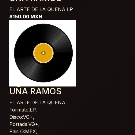
EL ARTE DE LA QUENA
LP
$150.00 MXN
UÑA RAMOS
EL ARTE DE LA QUENA
Card List Article
Formato:LP,
Disco:VG+,
Portada:VG+,
Pais O:MEX,