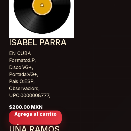
ISABEL PARRA
EN CUBA
Card List Article
Formato:LP,
Disco:VG+,
Portada:VG+,
Pais O:ESP,
Observación:,
UPC:0000008777,
$200.00 MXN
Agrega al carrito
UÑA RAMOS