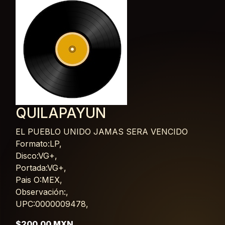
QUILAPAYUN
EL PUEBLO UNIDO JAMAS SERA VENCIDO
Card List Article
Formato:LP,
Disco:VG+,
Portada:VG+,
Pais O:MEX,
Observación:,
UPC:0000009478,
$200.00 MXN