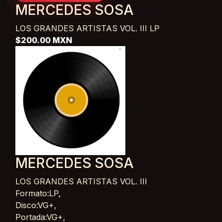
MERCEDES SOSA
LOS GRANDES ARTISTAS VOL. III
LP
$200.00 MXN
MERCEDES SOSA
LOS GRANDES ARTISTAS VOL. III
Card List Article
Formato:LP,
Disco:VG+,
Portada:VG+,