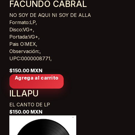
FACUNDO CABRAL
NO SOY DE AQUI NI SOY DE ALLA
Card List Article
Formato:LP,
Disco:VG+,
Portada:VG+,
Pais O:MEX,
Observación:,
UPC:0000008771,
$150.00 MXN
Agrega al carrito
ILLAPU
EL CANTO DE
LP
$150.00 MXN