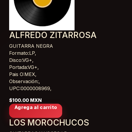
ALFREDO ZITARROSA
GUITARRA NEGRA
Card List Article
Formato:LP,
Disco:VG+,
Portada:VG+,
Pais O:MEX,
Observación:,
UPC:0000008969,
$100.00 MXN
Agrega al carrito
LOS MOROCHUCOS