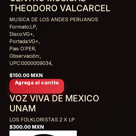
THEODORO VALCARCEL
MUSICA DE LOS ANDES PERUANOS
Card List Article
Formato:LP,
Disco:VG+,
Portada:VG+,
Pais O:PER,
Observación:,
UPC:0000009034,
$150.00 MXN
Agrega al carrito
VOZ VIVA DE MEXICO
UNAM
LOS FOLKLORISTAS
2 X LP
$300.00 MXN